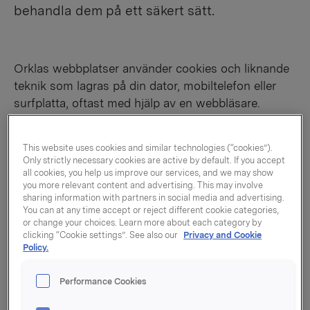
behandla dem på ett säkert sätt.
Orklas webbplatser använder cookies och liknande
teknik som lagras på din dator, mobiltelefon eller
surfplatta, oftast med hjälp av en webbläsare.
Cookies används bland annat för att ge besökare
tillgång till olika webbfunktioner, skilja besökarna på
This website uses cookies and similar technologies (“cookies”).
webbplatserna från varandra, analysera hur bra vår
Only strictly necessary cookies are active by default. If you accept
webbplats och våra webbtjänster fungerar samt för
all cookies, you help us improve our services, and we may show
you more relevant content and advertising. This may involve
anpassad, intressebaserad marknadsföring. Det
sharing information with partners in social media and advertising.
innebär att vi i större eller mindre grad använder
You can at any time accept or reject different cookie categories,
or change your choices. Learn more about each category by
personuppgifterna, på så sätt som beskrivs nedan,
clicking “Cookie settings”. See also our
Privacy and Cookie
och den här informationen hjälper oss att förbättra
Policy.
webbplatsen och göra vår digitala kommunikation
mer relevant för mottagarna.
Performance Cookies
Besökarna kan frivilligt välja att godkänna