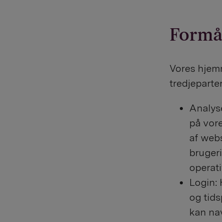
Formå
Vores hjem
tredjeparter
Analyse
på vore
af webs
bruger
operat
Login: 
og tids
kan nav