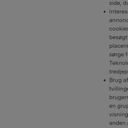
side, d
Interes
annonc
cookies
besøgt
placeri
sørge f
Teknol
tredje
Brug af
tvillin
bruger
en grup
visning
anden 