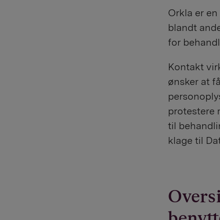
Orkla er en
blandt ande
for behandl
Kontakt vir
ønsker at få
personoply
protestere 
til behandl
klage til D
Oversi
benytt