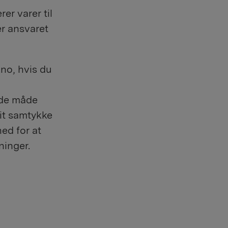
er varer til
er ansvaret
.no, hvis du
nde måde
it samtykke
ed for at
ninger.