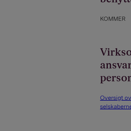
KOMMER
Virkso
ansvar
perso
Oversigt ov
selskabern