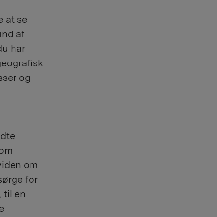
e at se
und af
du har
geografisk
sser og
ldte
 om
viden om
sørge for
til en
e