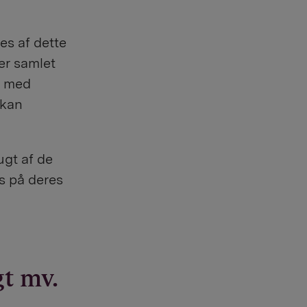
es af dette
er samlet
e med
 kan
ugt af de
s på deres
t mv.