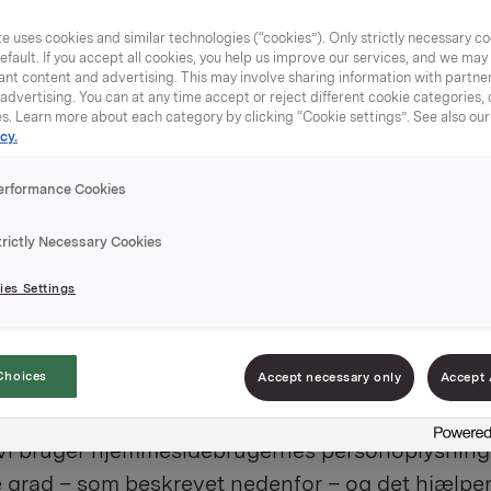
der, der producerer varer bl.a. til da
e uses cookies and similar technologies (“cookies”). Only strictly necessary co
efault. If you accept all cookies, you help us improve our services, and we ma
aber deler ansvaret for behandlingen
nt content and advertising. This may involve sharing information with partners
dvertising. You can at any time accept or reject different cookie categories,
es. Learn more about each category by clicking “Cookie settings”. See also ou
 at behandle dem på en sikker måde.
cy.
erformance Cookies
trictly Necessary Cookies
teder bruger cookies og lignende teknologier, s
obiltelefon eller tablet, normalt via brug af en b
es Settings
yttes bl.a. til at give besøgende adgang til forske
ner, adskille besøgende på webstedet fra hinand
Choices
Accept necessary only
Accept 
hvor godt vores websted og webtjenester fungere
te brugertilpasset, interessebaseret annoncerin
 vi bruger hjemmesidebrugernes personoplysninge
e grad – som beskrevet nedenfor – og det hjælpe