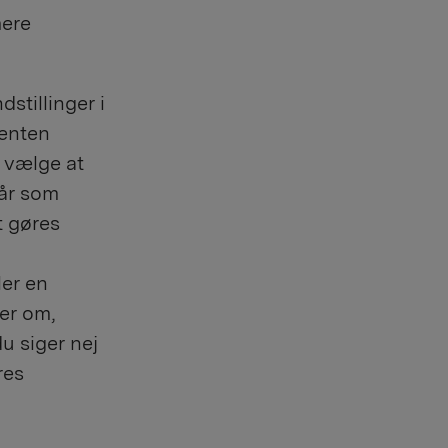
mere
stillinger i
 enten
n vælge at
når som
t gøres
ler en
ner om,
u siger nej
res