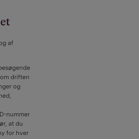
et
og af
e besøgende
 om driften
inger og
hed,
t ID-nummer
ør, at du
y for hver