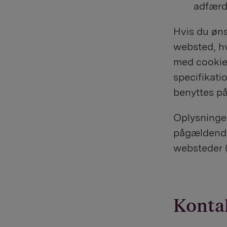
adfærd
Hvis du øns
websted, hv
med cookies
specifikati
benyttes p
Oplysninger
pågældende 
websteder (
Kontak