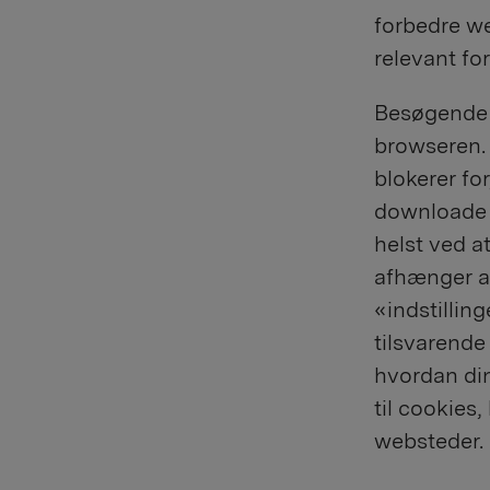
forbedre w
relevant fo
Besøgende k
browseren. 
blokerer fo
downloade h
helst ved a
afhænger af
«indstillin
tilsvarende
hvordan din
til cookies
websteder.