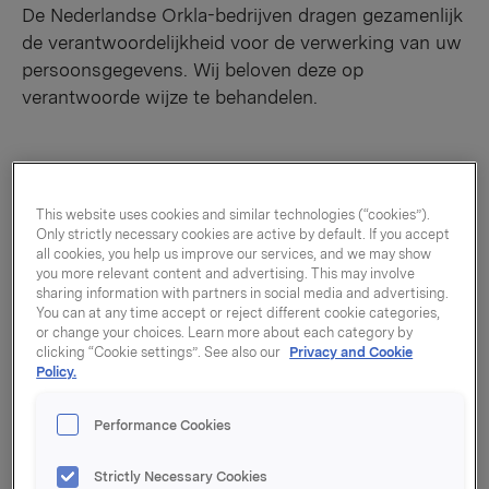
De Nederlandse Orkla-bedrijven dragen gezamenlijk
de verantwoordelijkheid voor de verwerking van uw
persoonsgegevens. Wij beloven deze op
verantwoorde wijze te behandelen.
Doel van de verwerking van
This website uses cookies and similar technologies (“cookies”).
persoonsgegevens
Only strictly necessary cookies are active by default. If you accept
all cookies, you help us improve our services, and we may show
you more relevant content and advertising. This may involve
Welke persoonsgegevens wij gebruiken en met welk
sharing information with partners in social media and advertising.
doel wij dat doen, zal specifiek worden aangegeven
You can at any time accept or reject different cookie categories,
or change your choices. Learn more about each category by
of zal af te leiden zijn uit de context van uw contact
clicking “Cookie settings”. See also our
Privacy and Cookie
met ons. Het doel van Orkla’s verwerking van
Policy.
persoonsgegevens is voornamelijk om te kunnen
reageren wanneer u contact met ons zoekt of om u,
Performance Cookies
op uw verzoek, een dienst of product te kunnen
leveren. Het kan echter ook zijn, dat wij de wens
Strictly Necessary Cookies