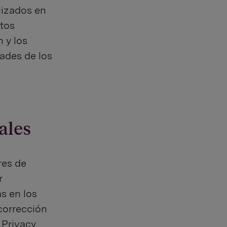
lizados en
atos
n y los
ades de los
ales
res de
r
s en los
corrección
 Privacy