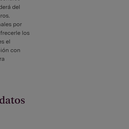
derá del
tros.
nales por
recerle los
s el
ción con
ra
 datos