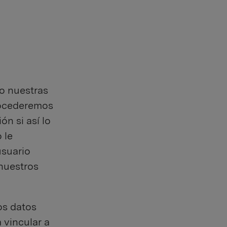
o nuestras
Procederemos
ón si así lo
 le
usuario
 nuestros
os datos
 vincular a