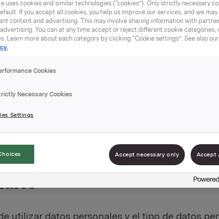
so.
e uses cookies and similar technologies (“cookies”). Only strictly necessary co
efault. If you accept all cookies, you help us improve our services, and we ma
nt content and advertising. This may involve sharing information with partners
dvertising. You can at any time accept or reject different cookie categories,
es. Learn more about each category by clicking “Cookie settings”. See also ou
cy.
n grupo de empresas que fabrica productos para
erformance Cookies
es españoles, entre otros. Las empresas Orkla e
a responsabilidad del tratamiento de sus datos 
trictly Necessary Cookies
rometemos a tratar estos datos con seguridad.
es Settings
Choices
vo del tratamiento de datos
Accept necessary only
Accept 
nales
 de utilizar datos personales y el tipo de datos pe