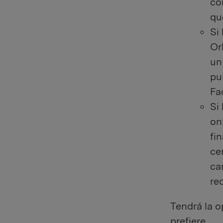
co
qu
Si
Or
un
pu
Fa
Si
on
fi
ce
ca
re
Tendrá la o
prefiere.