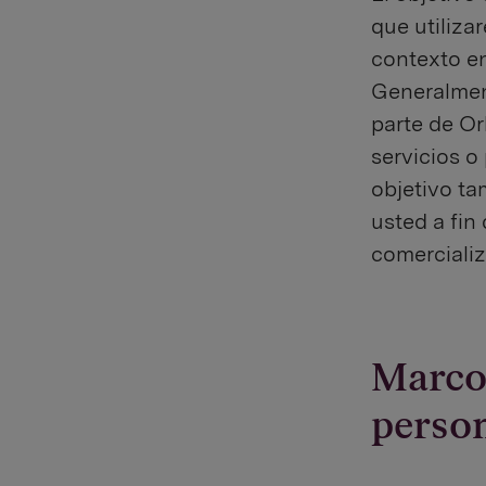
que utiliza
contexto en
Generalment
parte de Or
servicios o
objetivo t
usted a fin
comercializ
Marco 
perso