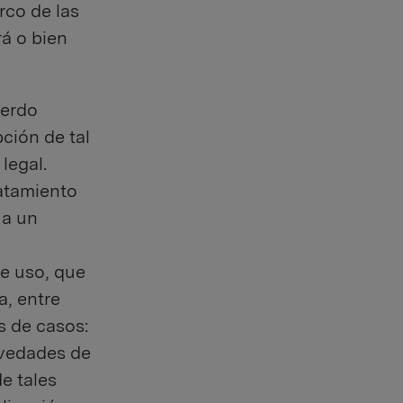
rco de las
rá o bien
uerdo
pción de tal
legal.
ratamiento
 a un
de uso, que
, entre
s de casos:
ovedades de
e tales