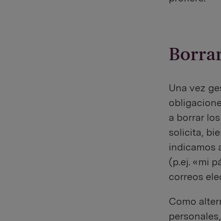
Borra
Una vez ge
obligacione
a borrar lo
solicita, b
indicamos a
(p.ej. «mi 
correos ele
Como altern
personales,