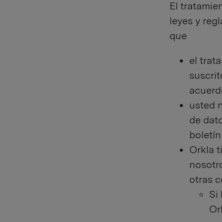
El tratamie
leyes y reg
que
el trat
suscrit
acuerd
usted 
de dat
boletín
Orkla t
nosotr
otras c
Si
Or