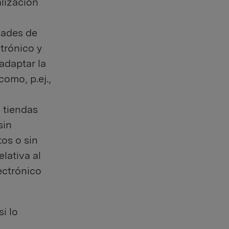
lización
dades de
ctrónico y
adaptar la
como, p.ej.,
 tiendas
sin
os o sin
lativa al
ectrónico
i lo