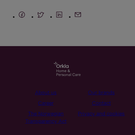
About us
Our brands
Career
Contact
The Norwegian
Privacy and cookies
Transparency Act